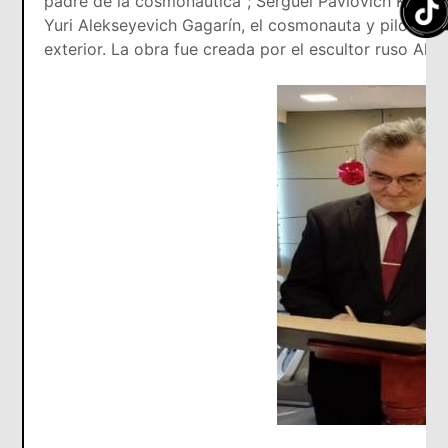
padre de la cosmonáutica"; Serguei Pávlovich Korolev
Yuri Alekseyevich Gagarín, el cosmonauta y piloto so
exterior. La obra fue creada por el escultor ruso Ale