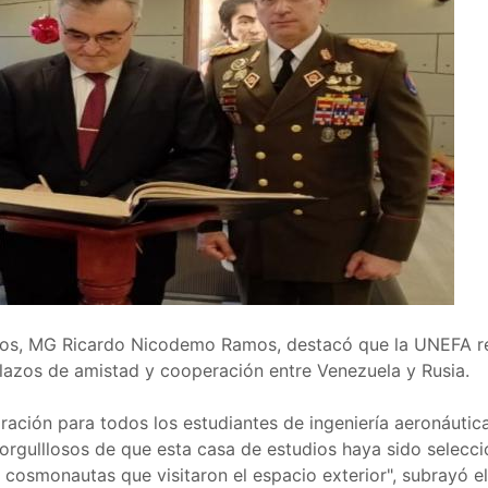
dios, MG Ricardo Nicodemo Ramos, destacó que la UNEFA re
s lazos de amistad y cooperación entre Venezuela y Rusia.
iración para todos los estudiantes de ingeniería aeronáutic
orgulllosos de que esta casa de estudios haya sido selecc
cosmonautas que visitaron el espacio exterior", subrayó e