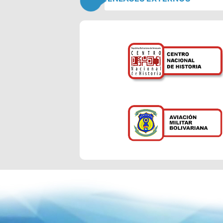
UNEFA PILARES
Y SUS ROSTROS
UNEFA PILARES
Y SUS ROSTROS
Diplomado de
Defensa Integral
de la Nació...
Transformación
de un centro de
conspiraci...