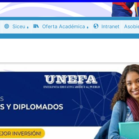
Siceu
Oferta Académica
Intranet
Asobi