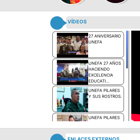
VÍDEOS
27 ANIVERSARIO
UNEFA
UNEFA 27 AÑOS
HACIENDO
EXCELENCIA
EDUCATI...
UNEFA PILARES
Y SUS ROSTROS.
UNEFA PILARES
Y SUS ROSTROS.
ENLACES EXTERNOS