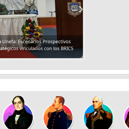
a Unefa: Escenarios Prospectivos
UNEFA: Un espacio p
tégicos vinculados con los BRICS
Internacional Huma
Más información aquí